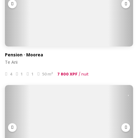
Pension · Moorea
Te Arii
4
1
1
50 m²
7 800 XPF
/ nuit