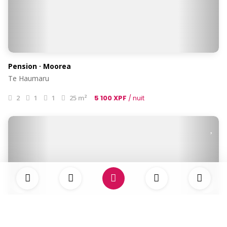
Pension · Moorea
Te Haumaru
2
1
1
25 m²
5 100 XPF
/ nuit