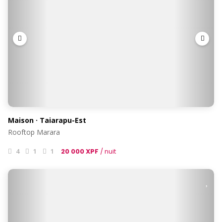
×
Maison · Taiarapu-Est
Rooftop Marara
4
1
1
20 000 XPF
/ nuit