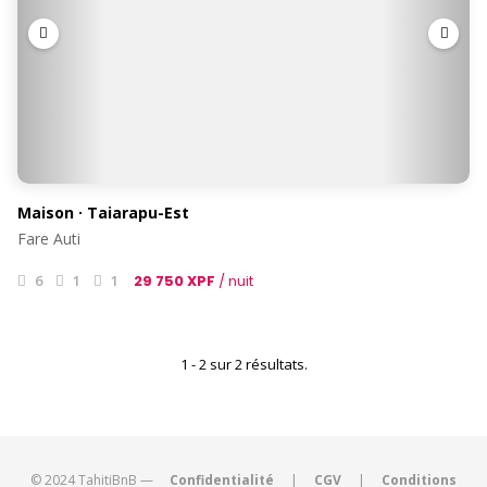
Maison · Taiarapu-Est
Fare Auti
6
1
1
29 750 XPF
/ nuit
1 - 2 sur 2 résultats.
© 2024 TahitiBnB —
Confidentialité
|
CGV
|
Conditions