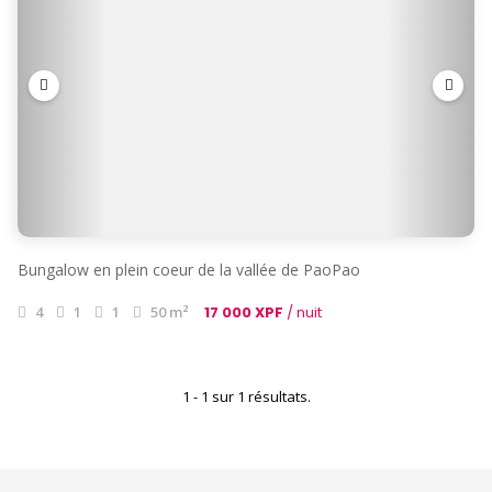
Bungalow en plein coeur de la vallée de PaoPao
4
1
1
50 m²
17 000 XPF
/ nuit
1 - 1 sur 1 résultats.