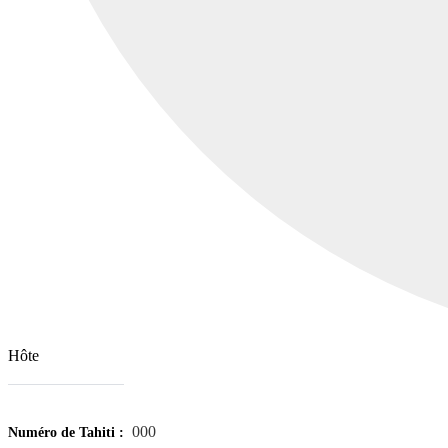
Pension Honoura
000
Numéro de Tahiti :